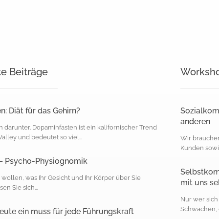
te Beiträge
Worksh
: Diät für das Gehirn?
Sozialkom
anderen
 darunter. Dopaminfasten ist ein kalifornischer Trend
alley und bedeutet so viel...
Wir brauchen
Kunden sowie
 – Psycho-Physiognomik
Selbstkom
wollen, was Ihr Gesicht und Ihr Körper über Sie
mit uns se
en Sie sich...
Nur wer sich
Schwächen, de
 heute ein muss für jede Führungskraft