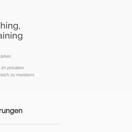
hing,
aining
ärker.
im privaten,
reich zu meistern.
erungen