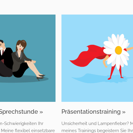
-Sprechstunde »
Präsentationstraining »
m-Schwierigkeiten Ihr
Unsicherheit und Lampenfieber? Mi
Meine flexibel einsetzbare
meines Trainings begeistern Sie Ih